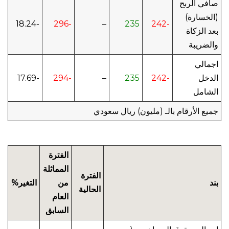
صافي الربح
(الخسارة)
-18.24
-296
–
235
-242
بعد الزكاة
والضريبة
اجمالي
الدخل
-242
235
–
-294
-17.69
الشامل
جميع الأرقام بالـ (مليون) ريال سعودي
الفترة
المماثلة
الفترة
بند
من
التغير%
الحالية
العام
السابق