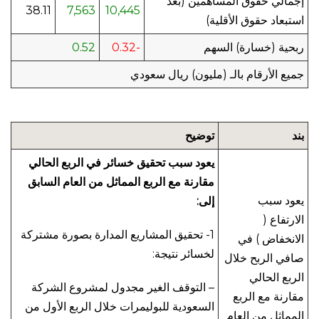
إجمالي حقوق المساهمين (بعد
38.11
7,563
10,445
استبعاد حقوق الأقلية)
ربحية (خسارة) السهم
-0.32
0.52
جميع الأرقام بالـ (مليون) ريال سعودي
بند
توضيح
يعود سبب تحقيق خسائر في الربع الحالي
مقارنة مع الربع المماثل من العام السابق
يعود سبب
إلى:
الارتفاع (
1- تحقيق المشاريع المدارة بصورة مشتركة
الانخفاض ) في
لخسائر نتيجة:
صافي الربح خلال
الربع الحالي
– التوقف الغير مجدول لمشروع الشركة
مقارنة مع الربع
السعودية للبوليمرات خلال الربع الأول من
المماثل من العام