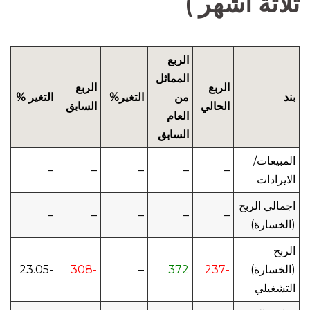
ثلاثة أشهر )
الربع
المماثل
الربع
الربع
بند
من
التغير%
التغير %
الحالي
السابق
العام
السابق
المبيعات/
–
–
–
–
–
الايرادات
اجمالي الربح
–
–
–
–
–
(الخسارة)
الربح
(الخسارة)
-237
372
–
-308
-23.05
التشغيلي